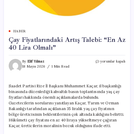
HABER
Çay Fiyatlarındaki Artış Talebi: “En Az
40 Lira Olmalı”
Çay
By
Elif Yılmaz
yorumlar kapalı
Fiyatlarındaki
18 Mayıs 2026
1 Min Read
Artış
Talebi:
“En
Saadet Partisi Rize İl Başkanı Muhammet Kaçar, il başkanlığı
Az
binasında düzenlediği kahvaltılı basın toplantısında yaş çay
40
Lira
fiyatları hakkında önemli açıklamalarda bulundu.
Olmalı”
Gazetecilerin sorularını yanıtlayan Kaçar, Tarım ve Orman
için
Bakanlığı tarafından açıklanan 35 liralık yaş çay fiyatının
bölge üreticisinin beklentilerinin çok altında kaldığını belirtti.
Hükümeti çay fiyatını en az 40 liraya yükseltmeye çağıran
Kaçar, üreticilerin moralinin bozuk olduğunu ifade etti.