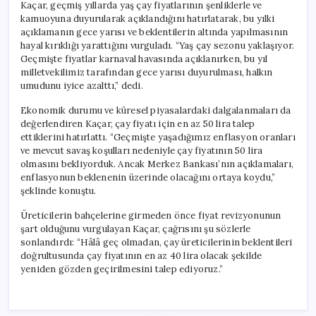
Kaçar, geçmiş yıllarda yaş çay fiyatlarının şenliklerle ve
kamuoyuna duyurularak açıklandığını hatırlatarak, bu yılki
açıklamanın gece yarısı ve beklentilerin altında yapılmasının
hayal kırıklığı yarattığını vurguladı. “Yaş çay sezonu yaklaşıyor.
Geçmişte fiyatlar karnaval havasında açıklanırken, bu yıl
milletvekilimiz tarafından gece yarısı duyurulması, halkın
umudunu iyice azalttı,” dedi.
Ekonomik durumu ve küresel piyasalardaki dalgalanmaları da
değerlendiren Kaçar, çay fiyatı için en az 50 lira talep
ettiklerini hatırlattı. “Geçmişte yaşadığımız enflasyon oranları
ve mevcut savaş koşulları nedeniyle çay fiyatının 50 lira
olmasını bekliyorduk. Ancak Merkez Bankası’nın açıklamaları,
enflasyonun beklenenin üzerinde olacağını ortaya koydu,”
şeklinde konuştu.
Üreticilerin bahçelerine girmeden önce fiyat revizyonunun
şart olduğunu vurgulayan Kaçar, çağrısını şu sözlerle
sonlandırdı: “Hâlâ geç olmadan, çay üreticilerinin beklentileri
doğrultusunda çay fiyatının en az 40 lira olacak şekilde
yeniden gözden geçirilmesini talep ediyoruz.”