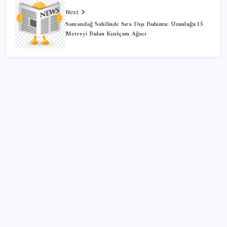
Next
Samandağ Sahilinde Sıra Dışı Buluntu: Uzunluğu 15
Metreyi Bulan Kızılçam Ağacı
SON YAZILAR
Adalet Bakanlığı ‘projesi’: Hâkim ve savcılar yapay
zekâyla ‘örgüt tahmini’ yapacak!
BDDK’den tasarruf finansman şirketlerine yeni
düzenleme