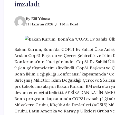
imzaladı
By
Elif Yılmaz
11 Haziran 2026
1 Min Read
Bakan Kurum, Bonn’da ‘COP31 Ev Sahibi Ülke Anlaş
Arslan Cop31 Başkanı ve Çevre, Şehircilik ve İklim 
Konferansı’nın 2’nci gününde ‘ Cop31 Ev Sahibi Ülk
ilişkin görüşmelerini sürdürdü. Cop31 Başkanı ve Çe
Bonn İklim Değişikliği Konferansı’ kapsamında ‘ Co
Birleşmiş Milletler İklim Değişikliği Çerçeve Sözleş
protokolü imzalayan Bakan Kurum, BM sekretaryası
devam edeceğini belirtti. AFRİKA’DAN LATİN 
Bonn programı kapsamında COP31 ev sahipliği sürec
Müzakere Grubu, Küçük Ada Devletleri (AOSIS) Mü
Grubu, Latin Amerika ve Karayip Ülkeleri Grubu ve