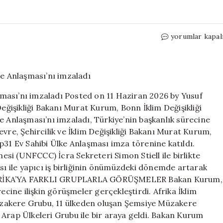
Bakan
yorumlar kapal
Kurum,
Bonn’da
‘COP31
Ev
Sahibi
ması’nı imzaladı Posted on 11 Haziran 2026 by Yusuf
Ülke
Değişikliği Bakanı Murat Kurum, Bonn İklim Değişikliği
Anlaşması’nı
e Anlaşması’nı imzaladı, Türkiye’nin başkanlık sürecine
imzaladı
için
vre, Şehircilik ve İklim Değişikliği Bakanı Murat Kurum,
p31 Ev Sahibi Ülke Anlaşması imza törenine katıldı.
mesi (UNFCCC) İcra Sekreteri Simon Stiell ile birlikte
 ile yapıcı iş birliğinin önümüzdeki dönemde artarak
AMERİKA’YA FARKLI GRUPLARLA GÖRÜŞMELER Bakan Kurum,
ine ilişkin görüşmeler gerçekleştirdi. Afrika İklim
zakere Grubu, 11 ülkeden oluşan Şemsiye Müzakere
 Arap Ülkeleri Grubu ile bir araya geldi. Bakan Kurum