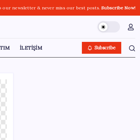
o our newsletter & never miss our best posts.
Subscribe Now!
TIM
İLETİŞİM
Subscribe
SON YAZILAR
Akaryakıtta indirim bekleyene kötü haber:
ÖTV bugün de benzin indirimini yuttu