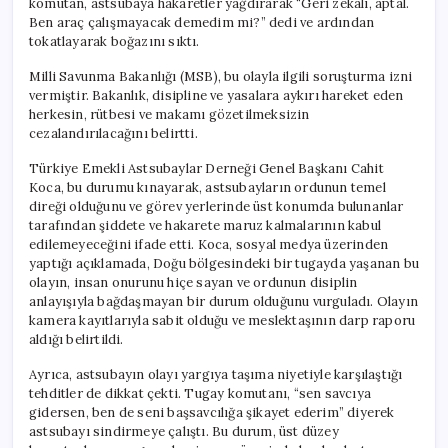
komutan, astsubaya hakaretler yağdırarak “Geri zekalı, aptal.
Ben araç çalışmayacak demedim mi?” dedi ve ardından
tokatlayarak boğazını sıktı.
Milli Savunma Bakanlığı (MSB), bu olayla ilgili soruşturma izni
vermiştir. Bakanlık, disipline ve yasalara aykırı hareket eden
herkesin, rütbesi ve makamı gözetilmeksizin
cezalandırılacağını belirtti.
Türkiye Emekli Astsubaylar Derneği Genel Başkanı Cahit
Koca, bu durumu kınayarak, astsubayların ordunun temel
direği olduğunu ve görev yerlerinde üst konumda bulunanlar
tarafından şiddete ve hakarete maruz kalmalarının kabul
edilemeyeceğini ifade etti. Koca, sosyal medya üzerinden
yaptığı açıklamada, Doğu bölgesindeki bir tugayda yaşanan bu
olayın, insan onurunu hiçe sayan ve ordunun disiplin
anlayışıyla bağdaşmayan bir durum olduğunu vurguladı. Olayın
kamera kayıtlarıyla sabit olduğu ve meslektaşının darp raporu
aldığı belirtildi.
Ayrıca, astsubayın olayı yargıya taşıma niyetiyle karşılaştığı
tehditler de dikkat çekti. Tugay komutanı, “sen savcıya
gidersen, ben de seni başsavcılığa şikayet ederim” diyerek
astsubayı sindirmeye çalıştı. Bu durum, üst düzey