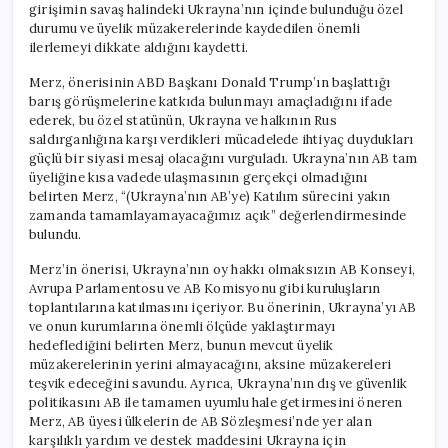
girişimin savaş halindeki Ukrayna’nın içinde bulunduğu özel
durumu ve üyelik müzakerelerinde kaydedilen önemli
ilerlemeyi dikkate aldığını kaydetti.
Merz, önerisinin ABD Başkanı Donald Trump’ın başlattığı
barış görüşmelerine katkıda bulunmayı amaçladığını ifade
ederek, bu özel statünün, Ukrayna ve halkının Rus
saldırganlığına karşı verdikleri mücadelede ihtiyaç duydukları
güçlü bir siyasi mesaj olacağını vurguladı. Ukrayna’nın AB tam
üyeliğine kısa vadede ulaşmasının gerçekçi olmadığını
belirten Merz, “(Ukrayna’nın AB’ye) Katılım sürecini yakın
zamanda tamamlayamayacağımız açık” değerlendirmesinde
bulundu.
Merz’in önerisi, Ukrayna’nın oy hakkı olmaksızın AB Konseyi,
Avrupa Parlamentosu ve AB Komisyonu gibi kuruluşların
toplantılarına katılmasını içeriyor. Bu önerinin, Ukrayna’yı AB
ve onun kurumlarına önemli ölçüde yaklaştırmayı
hedeflediğini belirten Merz, bunun mevcut üyelik
müzakerelerinin yerini almayacağını, aksine müzakereleri
teşvik edeceğini savundu. Ayrıca, Ukrayna’nın dış ve güvenlik
politikasını AB ile tamamen uyumlu hale getirmesini öneren
Merz, AB üyesi ülkelerin de AB Sözleşmesi’nde yer alan
karşılıklı yardım ve destek maddesini Ukrayna için