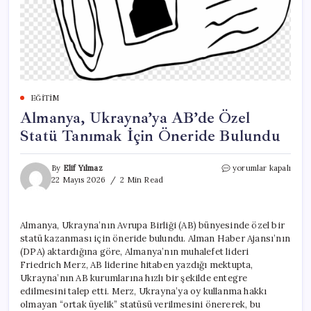
EĞITIM
Almanya, Ukrayna’ya AB’de Özel
Statü Tanımak İçin Öneride Bulundu
Almanya,
By
Elif Yılmaz
yorumlar kapalı
Ukrayna’ya
22 Mayıs 2026
2 Min Read
AB’de
Özel
Statü
Almanya, Ukrayna’nın Avrupa Birliği (AB) bünyesinde özel bir
Tanımak
statü kazanması için öneride bulundu. Alman Haber Ajansı’nın
İçin
Öneride
(DPA) aktardığına göre, Almanya’nın muhalefet lideri
Bulundu
Friedrich Merz, AB liderine hitaben yazdığı mektupta,
için
Ukrayna’nın AB kurumlarına hızlı bir şekilde entegre
edilmesini talep etti. Merz, Ukrayna’ya oy kullanma hakkı
olmayan “ortak üyelik” statüsü verilmesini önererek, bu