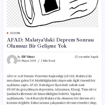
EĞITIM
AFAD: Malatya’daki Deprem Sonrası
Olumsuz Bir Gelişme Yok
AFAD:
By
Elif Yılmaz
yorumlar kapalı
Malatya’daki
20 Mayıs 2026
1 Min Read
Deprem
Sonrası
Olumsuz
Afet ve Acil Durum Yönetimi Başkanlığı (AFAD), Malatya’da
Bir
meydana gelen 5.6 büyüklüğündeki depremle ilgili önemli bir
Gelişme
Yok
açıklama yaptı. AFAD, Battalgazi ilçesinde sabah saat
için
09:00’da gerçekleşen depremin, Adıyaman, Elazığ, Tunceli ve
Şanlıurfa illerinde de hissedildiğini belirtti. Yapılan
açıklamada, “An itibarıyla Malatya’da olumsuz bir durum söz
konusu değildir. Saha tarama çalışmaları devam etmekte olup,