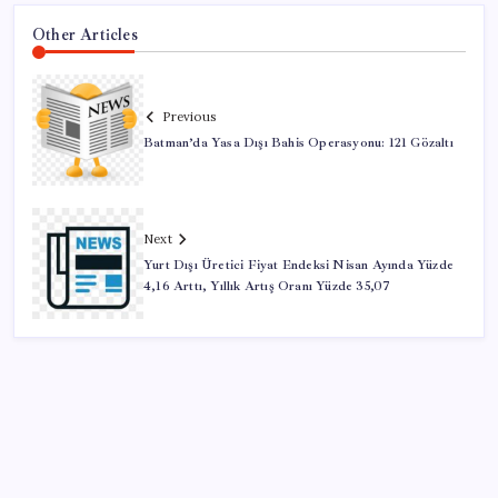
Other Articles
Previous
Batman’da Yasa Dışı Bahis Operasyonu: 121 Gözaltı
Next
Yurt Dışı Üretici Fiyat Endeksi Nisan Ayında Yüzde
4,16 Arttı, Yıllık Artış Oranı Yüzde 35,07