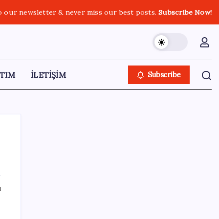
o our newsletter & never miss our best posts.
Subscribe Now!
TIM
İLETİŞİM
Subscribe
SON YAZILAR
ı
Adalet Bakanlığı ‘projesi’: Hâkim ve savcılar
yapay zekâyla ‘örgüt tahmini’ yapacak!