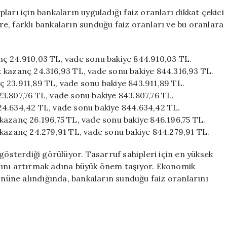
Oranları
arı için bankaların uyguladığı faiz oranları dikkat çekici
Yükselişte:
öre, farklı bankaların sunduğu faiz oranları ve bu oranlara
Bankalar
Arası
Farklar
nç 24.910,03 TL, vade sonu bakiye 844.910,03 TL.
Belirginleşti
 kazanç 24.316,93 TL, vade sonu bakiye 844.316,93 TL.
için
 23.911,89 TL, vade sonu bakiye 843.911,89 TL.
3.807,76 TL, vade sonu bakiye 843.807,76 TL.
24.634,42 TL, vade sonu bakiye 844.634,42 TL.
kazanç 26.196,75 TL, vade sonu bakiye 846.196,75 TL.
 kazanç 24.279,91 TL, vade sonu bakiye 844.279,91 TL.
gösterdiği görülüyor. Tasarruf sahipleri için en yüksek
rını artırmak adına büyük önem taşıyor. Ekonomik
 önüne alındığında, bankaların sunduğu faiz oranlarını