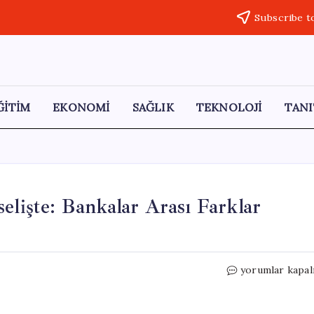
Subscribe t
ĞİTİM
EKONOMİ
SAĞLIK
TEKNOLOJİ
TANI
elişte: Bankalar Arası Farklar
820
yorumlar kapal
Bin
Lira
Faiz