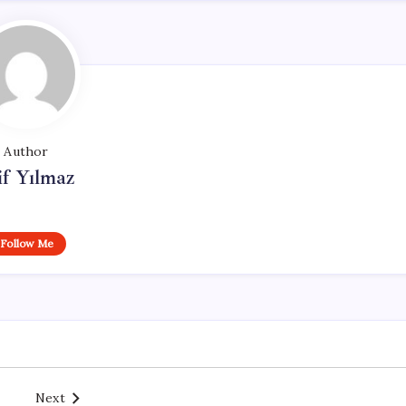
Author
if Yılmaz
Follow Me
Next