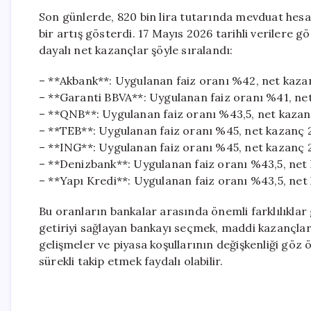
Son günlerde, 820 bin lira tutarında mevduat hesapl
bir artış gösterdi. 17 Mayıs 2026 tarihli verilere g
dayalı net kazançlar şöyle sıralandı:
– **Akbank**: Uygulanan faiz oranı %42, net kaza
– **Garanti BBVA**: Uygulanan faiz oranı %41, net
– **QNB**: Uygulanan faiz oranı %43,5, net kazanç
– **TEB**: Uygulanan faiz oranı %45, net kazanç 2
– **ING**: Uygulanan faiz oranı %45, net kazanç 
– **Denizbank**: Uygulanan faiz oranı %43,5, net 
– **Yapı Kredi**: Uygulanan faiz oranı %43,5, net
Bu oranların bankalar arasında önemli farklılıklar 
getiriyi sağlayan bankayı seçmek, maddi kazançla
gelişmeler ve piyasa koşullarının değişkenliği göz
sürekli takip etmek faydalı olabilir.