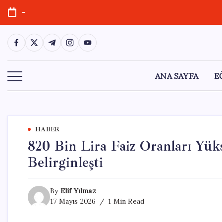
Skip
-
to
content
https://www.facebook.com/
https://twitter.com/
https://t.me/
https://www.instagram.com/
https://youtube.com/
ANA SAYFA
E
HABER
820 Bin Lira Faiz Oranları Yüks
Belirginleşti
By
Elif Yılmaz
17 Mayıs 2026
1 Min Read