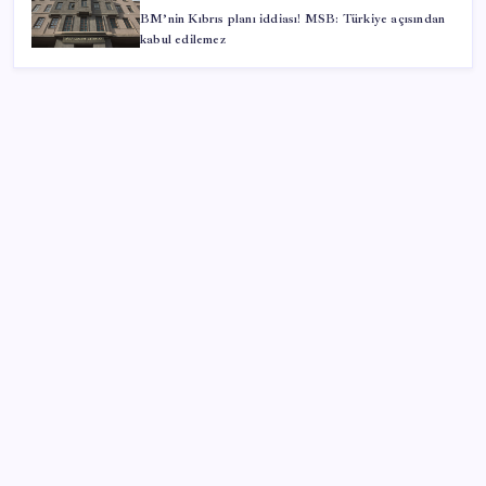
BM’nin Kıbrıs planı iddiası! MSB: Türkiye açısından
kabul edilemez
SON YAZILAR
Adalet Bakanlığı ‘projesi’: Hâkim ve savcılar yapay
zekâyla ‘örgüt tahmini’ yapacak!
BDDK’den tasarruf finansman şirketlerine yeni
düzenleme
İYİ Parti’den ‘çerçeve yasa’ hamlesi: Komisyon’dan
canlı yayın açtı