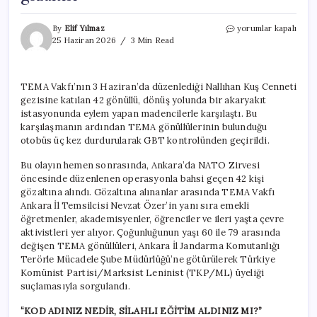
79
By
Elif Yılmaz
yorumlar kapalı
yaşındaki
25 Haziran 2026
3 Min Read
kanser
hastası
TEMA
TEMA Vakfı’nın 3 Haziran’da düzenlediği Nallıhan Kuş Cenneti
gönüllüsüne
gezisine katılan 42 gönüllü, dönüş yolunda bir akaryakıt
NATO
öncesi
istasyonunda eylem yapan madencilerle karşılaştı. Bu
terör
karşılaşmanın ardından TEMA gönüllülerinin bulunduğu
gözaltısı
otobüs üç kez durdurularak GBT kontrolünden geçirildi.
için
Bu olayın hemen sonrasında, Ankara’da NATO Zirvesi
öncesinde düzenlenen operasyonla bahsi geçen 42 kişi
gözaltına alındı. Gözaltına alınanlar arasında TEMA Vakfı
Ankara İl Temsilcisi Nevzat Özer’in yanı sıra emekli
öğretmenler, akademisyenler, öğrenciler ve ileri yaşta çevre
aktivistleri yer alıyor. Çoğunluğunun yaşı 60 ile 79 arasında
değişen TEMA gönüllüleri, Ankara İl Jandarma Komutanlığı
Terörle Mücadele Şube Müdürlüğü’ne götürülerek Türkiye
Komünist Partisi/Marksist Leninist (TKP/ML) üyeliği
suçlamasıyla sorgulandı.
“KOD ADINIZ NEDİR, SİLAHLI EĞİTİM ALDINIZ MI?”