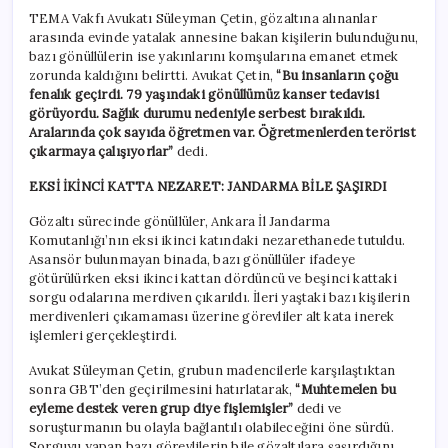
TEMA Vakfı Avukatı Süleyman Çetin, gözaltına alınanlar
arasında evinde yatalak annesine bakan kişilerin bulunduğunu,
bazı gönüllülerin ise yakınlarını komşularına emanet etmek
zorunda kaldığını belirtti. Avukat Çetin,
“Bu insanların çoğu
fenalık geçirdi. 79 yaşındaki gönüllümüz kanser tedavisi
görüyordu. Sağlık durumu nedeniyle serbest bırakıldı.
Aralarında çok sayıda öğretmen var. Öğretmenlerden terörist
çıkarmaya çalışıyorlar”
dedi.
EKSİ İKİNCİ KATTA NEZARET: JANDARMA BİLE ŞAŞIRDI
Gözaltı sürecinde gönüllüler, Ankara İl Jandarma
Komutanlığı’nın eksi ikinci katındaki nezarethanede tutuldu.
Asansör bulunmayan binada, bazı gönüllüler ifadeye
götürülürken eksi ikinci kattan dördüncü ve beşinci kattaki
sorgu odalarına merdiven çıkarıldı. İleri yaştaki bazı kişilerin
merdivenleri çıkamaması üzerine görevliler alt kata inerek
işlemleri gerçekleştirdi.
Avukat Süleyman Çetin, grubun madencilerle karşılaştıktan
sonra GBT’den geçirilmesini hatırlatarak,
“Muhtemelen bu
eyleme destek veren grup diye fişlemişler”
dedi ve
soruşturmanın bu olayla bağlantılı olabileceğini öne sürdü.
Sorguyu yapan bazı görevlilerin bile gözaltılara şaşırdığını