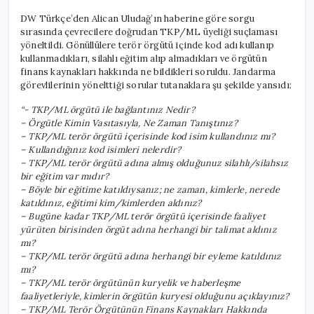
DW Türkçe’den Alican Uludağ’ın haberine göre sorgu
sırasında çevrecilere doğrudan TKP/ML üyeliği suçlaması
yöneltildi. Gönüllülere terör örgütü içinde kod adı kullanıp
kullanmadıkları, silahlı eğitim alıp almadıkları ve örgütün
finans kaynakları hakkında ne bildikleri soruldu. Jandarma
görevlilerinin yönelttiği sorular tutanaklara şu şekilde yansıdı:
“- TKP/ML örgütü ile bağlantınız Nedir?
– Örgütle Kimin Vasıtasıyla, Ne Zaman Tanıştınız?
– TKP/ML terör örgütü içerisinde kod isim kullandınız mı?
– Kullandığınız kod isimleri nelerdir?
– TKP/ML terör örgütü adına almış olduğunuz silahlı/silahsız
bir eğitim var mıdır?
– Böyle bir eğitime katıldıysanız; ne zaman, kimlerle, nerede
katıldınız, eğitimi kim/kimlerden aldınız?
– Bugüne kadar TKP/ML terör örgütü içerisinde faaliyet
yürüten birisinden örgüt adına herhangi bir talimat aldınız
mı?
– TKP/ML terör örgütü adına herhangi bir eyleme katıldınız
mı?
– TKP/ML terör örgütünün kuryelik ve haberleşme
faaliyetleriyle, kimlerin örgütün kuryesi olduğunu açıklayınız?
– TKP/ML Terör Örgütünün Finans Kaynakları Hakkında