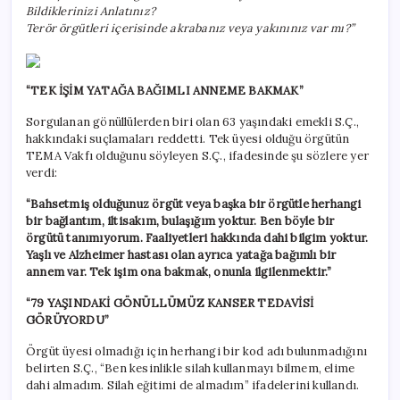
Bildiklerinizi Anlatınız?
Terör örgütleri içerisinde akrabanız veya yakınınız var mı?”
“TEK İŞİM YATAĞA BAĞIMLI ANNEME BAKMAK”
Sorgulanan gönüllülerden biri olan 63 yaşındaki emekli S.Ç.,
hakkındaki suçlamaları reddetti. Tek üyesi olduğu örgütün
TEMA Vakfı olduğunu söyleyen S.Ç., ifadesinde şu sözlere yer
verdi:
“Bahsetmiş olduğunuz örgüt veya başka bir örgütle herhangi
bir bağlantım, iltisakım, bulaşığım yoktur. Ben böyle bir
örgütü tanımıyorum. Faaliyetleri hakkında dahi bilgim yoktur.
Yaşlı ve Alzheimer hastası olan ayrıca yatağa bağımlı bir
annem var. Tek işim ona bakmak, onunla ilgilenmektir.”
“79 YAŞINDAKİ GÖNÜLLÜMÜZ KANSER TEDAVİSİ
GÖRÜYORDU”
Örgüt üyesi olmadığı için herhangi bir kod adı bulunmadığını
belirten S.Ç., “Ben kesinlikle silah kullanmayı bilmem, elime
dahi almadım. Silah eğitimi de almadım” ifadelerini kullandı.