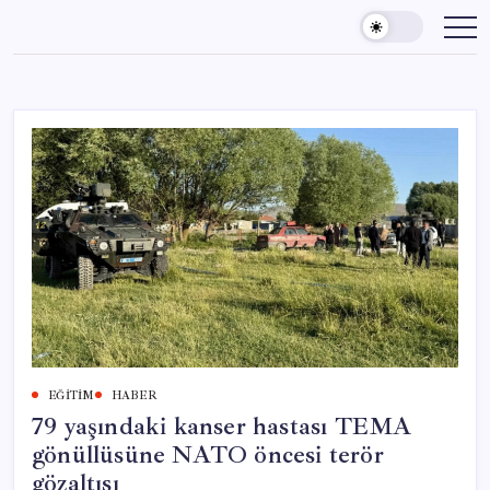
Skip
to
content
EĞITIM
HABER
79 yaşındaki kanser hastası TEMA
gönüllüsüne NATO öncesi terör
gözaltısı