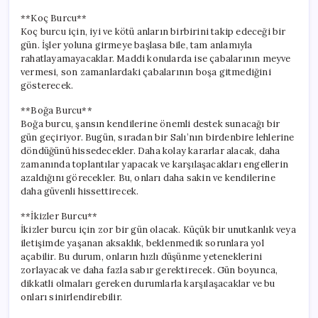
**Koç Burcu**
Koç burcu için, iyi ve kötü anların birbirini takip edeceği bir
gün. İşler yoluna girmeye başlasa bile, tam anlamıyla
rahatlayamayacaklar. Maddi konularda ise çabalarının meyve
vermesi, son zamanlardaki çabalarının boşa gitmediğini
gösterecek.
**Boğa Burcu**
Boğa burcu, şansın kendilerine önemli destek sunacağı bir
gün geçiriyor. Bugün, sıradan bir Salı’nın birdenbire lehlerine
döndüğünü hissedecekler. Daha kolay kararlar alacak, daha
zamanında toplantılar yapacak ve karşılaşacakları engellerin
azaldığını görecekler. Bu, onları daha sakin ve kendilerine
daha güvenli hissettirecek.
**İkizler Burcu**
İkizler burcu için zor bir gün olacak. Küçük bir unutkanlık veya
iletişimde yaşanan aksaklık, beklenmedik sorunlara yol
açabilir. Bu durum, onların hızlı düşünme yeteneklerini
zorlayacak ve daha fazla sabır gerektirecek. Gün boyunca,
dikkatli olmaları gereken durumlarla karşılaşacaklar ve bu
onları sinirlendirebilir.