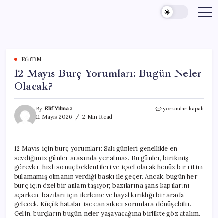
Skip
to
content
EĞITIM
12 Mayıs Burç Yorumları: Bugün Neler
Olacak?
12
By
Elif Yılmaz
yorumlar kapalı
Mayıs
11 Mayıs 2026
2 Min Read
Burç
Yorumları:
Bugün
12 Mayıs için burç yorumları: Salı günleri genellikle en
Neler
sevdiğimiz günler arasında yer almaz. Bu günler, birikmiş
Olacak?
için
görevler, hızlı sonuç beklentileri ve içsel olarak henüz bir ritim
bulamamış olmanın verdiği baskı ile geçer. Ancak, bugün her
burç için özel bir anlam taşıyor; bazılarına şans kapılarını
açarken, bazıları için ilerleme ve hayal kırıklığı bir arada
gelecek. Küçük hatalar ise can sıkıcı sorunlara dönüşebilir.
Gelin, burçların bugün neler yaşayacağına birlikte göz atalım.