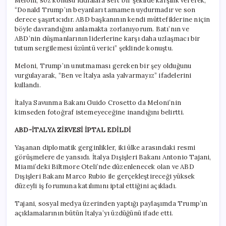
Meloni, söz konusu iddialara sert bir şekilde karşılık vererek,
“Donald Trump’ın beyanları tamamen uydurmadır ve son
derece şaşırtıcıdır. ABD başkanının kendi müttefiklerine niçin
böyle davrandığını anlamakta zorlanıyorum. Batı’nın ve
ABD’nin düşmanlarının liderlerine karşı daha uzlaşmacı bir
tutum sergilemesi üzüntü verici” şeklinde konuştu.
Meloni, Trump’ın unutmaması gereken bir şey olduğunu
vurgulayarak, “Ben ve İtalya asla yalvarmayız” ifadelerini
kullandı.
İtalya Savunma Bakanı Guido Crosetto da Meloni’nin
kimseden fotoğraf istemeyeceğine inandığını belirtti.
ABD-İTALYA ZİRVESİ İPTAL EDİLDİ
Yaşanan diplomatik gerginlikler, iki ülke arasındaki resmi
görüşmelere de yansıdı. İtalya Dışişleri Bakanı Antonio Tajani,
Miami’deki Biltmore Oteli’nde düzenlenecek olan ve ABD
Dışişleri Bakanı Marco Rubio ile gerçekleştireceği yüksek
düzeyli iş forumuna katılımını iptal ettiğini açıkladı.
Tajani, sosyal medya üzerinden yaptığı paylaşımda Trump’ın
açıklamalarının bütün İtalya’yı üzdüğünü ifade etti.