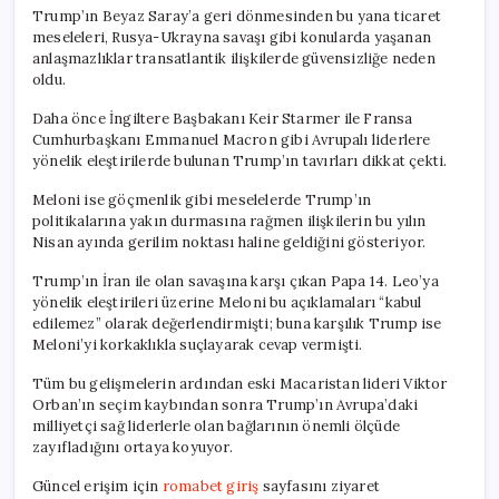
Trump’ın Beyaz Saray’a geri dönmesinden bu yana ticaret
meseleleri, Rusya-Ukrayna savaşı gibi konularda yaşanan
anlaşmazlıklar transatlantik ilişkilerde güvensizliğe neden
oldu.
Daha önce İngiltere Başbakanı Keir Starmer ile Fransa
Cumhurbaşkanı Emmanuel Macron gibi Avrupalı liderlere
yönelik eleştirilerde bulunan Trump’ın tavırları dikkat çekti.
Meloni ise göçmenlik gibi meselelerde Trump’ın
politikalarına yakın durmasına rağmen ilişkilerin bu yılın
Nisan ayında gerilim noktası haline geldiğini gösteriyor.
Trump’ın İran ile olan savaşına karşı çıkan Papa 14. Leo’ya
yönelik eleştirileri üzerine Meloni bu açıklamaları “kabul
edilemez” olarak değerlendirmişti; buna karşılık Trump ise
Meloni’yi korkaklıkla suçlayarak cevap vermişti.
Tüm bu gelişmelerin ardından eski Macaristan lideri Viktor
Orban’ın seçim kaybından sonra Trump’ın Avrupa’daki
milliyetçi sağ liderlerle olan bağlarının önemli ölçüde
zayıfladığını ortaya koyuyor.
Güncel erişim için
romabet giriş
sayfasını ziyaret