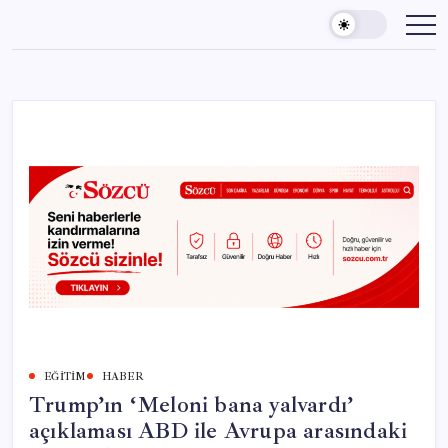
Skip
to
content
EĞITIM
HABER
Trump’ın ‘Meloni bana yalvardı’
açıklaması ABD ile Avrupa arasındaki