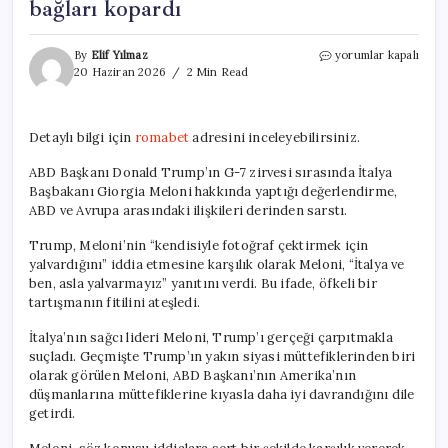
bağları kopardı
Trump’ın
By
Elif Yılmaz
yorumlar kapalı
‘Meloni
20 Haziran 2026
2 Min Read
bana
yalvardı’
açıklaması
Detaylı bilgi için
romabet
adresini inceleyebilirsiniz.
ABD
ile
ABD Başkanı Donald Trump’ın G-7 zirvesi sırasında İtalya
Avrupa
Başbakanı Giorgia Meloni hakkında yaptığı değerlendirme,
arasındaki
bağları
ABD ve Avrupa arasındaki ilişkileri derinden sarstı.
kopardı
için
Trump, Meloni’nin “kendisiyle fotoğraf çektirmek için
yalvardığını” iddia etmesine karşılık olarak Meloni, “İtalya ve
ben, asla yalvarmayız” yanıtını verdi. Bu ifade, öfkeli bir
tartışmanın fitilini ateşledi.
İtalya’nın sağcı lideri Meloni, Trump’ı gerçeği çarpıtmakla
suçladı. Geçmişte Trump’ın yakın siyasi müttefiklerinden biri
olarak görülen Meloni, ABD Başkanı’nın Amerika’nın
düşmanlarına müttefiklerine kıyasla daha iyi davrandığını dile
getirdi.