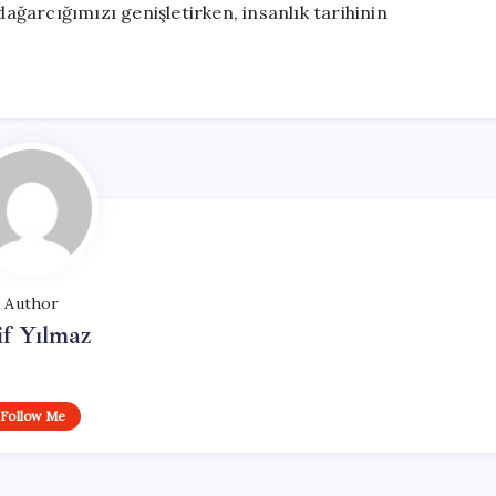
dağarcığımızı genişletirken, insanlık tarihinin
Author
if Yılmaz
Follow Me