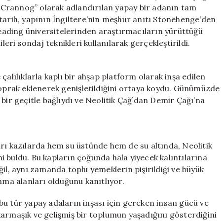
Önce
e “Crannog” olarak adlandırılan yapay bir adanın tam
İnşa
Bu tarih, yapının İngiltere’nin meşhur anıtı Stonehenge’den
Edilen
ading üniversitelerinden araştırmacıların yürüttüğü
Ada
leri sondaj teknikleri kullanılarak gerçekleştirildi.
Keşfedildi
için
çalılıklarla kaplı bir ahşap platform olarak inşa edilen
toprak eklenerek genişletildiğini ortaya koydu. Günümüzde
bir geçitle bağlıydı ve Neolitik Çağ’dan Demir Çağı’na
rı kazılarda hem su üstünde hem de su altında, Neolitik
 buldu. Bu kapların çoğunda hala yiyecek kalıntılarına
il, aynı zamanda toplu yemeklerin pişirildiği ve büyük
nma alanları olduğunu kanıtlıyor.
u tür yapay adaların inşası için gereken insan gücü ve
karmaşık ve gelişmiş bir toplumun yaşadığını gösterdiğini