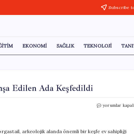
Subscribe t
ĞİTİM
EKONOMİ
SAĞLIK
TEKNOLOJİ
TANI
nşa Edilen Ada Keşfedildi
Göl
yorumlar kapal
Ortasında
5
Bin
Yıl
orgastail, arkeolojik alanda önemli bir keşfe ev sahipliği