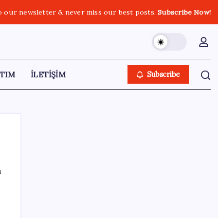
o our newsletter & never miss our best posts.
Subscribe Now!
TIM
İLETİŞİM
Subscribe
ı
SON YAZILAR
Dev otomotiv fabrikası için şehir inşa
ettiler: Tek başına dünyaya yetiyor