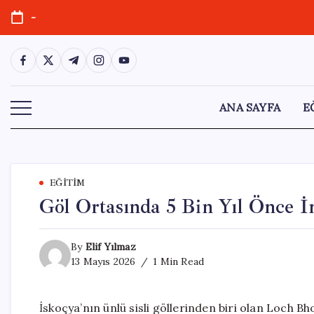
Skip
-
to
content
https://www.facebook.com/
https://twitter.com/
https://t.me/
https://www.instagram.com/
https://youtube.com/
ANA SAYFA
E
EĞITIM
Göl Ortasında 5 Bin Yıl Önce İ
By
Elif Yılmaz
13 Mayıs 2026
1 Min Read
İskoçya’nın ünlü sisli göllerinden biri olan Loch Bh