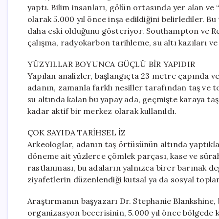
yaptı. Bilim insanları, gölün ortasında yer alan v
olarak 5.000 yıl önce inşa edildiğini belirlediler. 
daha eski olduğunu gösteriyor. Southampton ve Re
çalışma, radyokarbon tarihleme, su altı kazıları ve i
YÜZYILLAR BOYUNCA GÜÇLÜ BİR YAPIDIR
Yapılan analizler, başlangıçta 23 metre çapında ve 
adanın, zamanla farklı nesiller tarafından taş ve 
su altında kalan bu yapay ada, geçmişte karaya taş 
kadar aktif bir merkez olarak kullanıldı.
ÇOK SAYIDA TARİHSEL İZ
Arkeologlar, adanın taş örtüsünün altında yaptıkla
döneme ait yüzlerce çömlek parçası, kase ve sürahi
rastlanması, bu adaların yalnızca birer barınak değ
ziyafetlerin düzenlendiği kutsal ya da sosyal topla
Araştırmanın başyazarı Dr. Stephanie Blankshine, b
organizasyon becerisinin, 5.000 yıl önce bölgede 