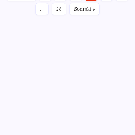
…
28
Sonraki »
SON YAZILAR
2026 AÖL 3. Dönem sınav sonuçları ne zaman
açıklanacak? Açık Öğretim Lisesi sınav sonuçları
nasıl ve nereden öğrenilir?
HUAWEI Yeni Ekosistem Ürünlerini Duyurdu: Pura
90s, MatePad Air 2026 ve Watch Kids X1
SONAR’dan çarpıcı anket: YENİ Parti’nin oy oranı
belli oldu
ABD’de Meta’ya çocukların ruh sağlığı nedeniyle 567
milyon dolar ceza